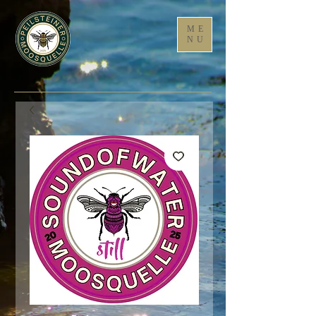
ME
NU