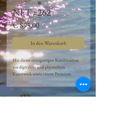
NFT #262
Preis
€ 895,00
In den Warenkorb
Mit dieser einzigartigen Kombination
aus digitalem und physischem
Kunstwerk sowie einem Premium
Quellwasser-Abo können Kunden das
Beste aus der Wasserquelle und der
Kunst der Peilsteiner Moosquelle GmbH
genießen. dieses NFT ist eine
einzigartige Variation des lizenzierten
Originals, das exklusiv für die Projekt
Peilsteiner Moosquelle GmbH
geschaffen wurde. Neben der digitalen
• Mooswelt seit 2020 • Österreich • 2565 Neuhaus •