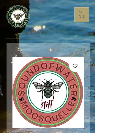
ME
NU