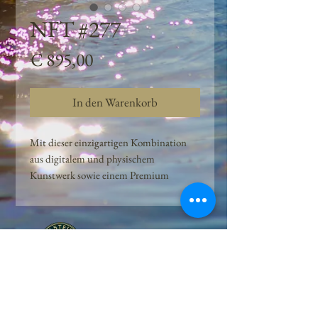
NFT #277
Preis
€ 895,00
In den Warenkorb
Mit dieser einzigartigen Kombination
aus digitalem und physischem
Kunstwerk sowie einem Premium
Quellwasser-Abo können Kunden das
Beste aus der Wasserquelle und der
Kunst der Peilsteiner Moosquelle GmbH
genießen. dieses NFT ist eine
einzigartige Variation des lizenzierten
Originals, das exklusiv für die Projekt
Peilsteiner Moosquelle GmbH
geschaffen wurde. Neben der digitalen
• Mooswelt seit 2020 • Österreich • 2565 Neuhaus •