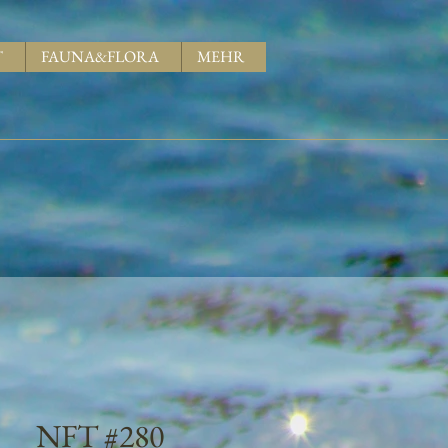
T
FAUNA&FLORA
MEHR
NFT #280