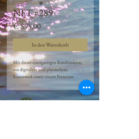
NFT #289
Preis
€ 895,00
In den Warenkorb
Mit dieser einzigartigen Kombination
aus digitalem und physischem
Kunstwerk sowie einem Premium
Quellwasser-Abo können Kunden das
Beste aus der Wasserquelle und der
Kunst der Peilsteiner Moosquelle GmbH
genießen. dieses NFT ist eine
einzigartige Variation des lizenzierten
Originals, das exklusiv für die Projekt
Peilsteiner Moosquelle GmbH
geschaffen wurde. Neben der digitalen
• Mooswelt seit 2020 • Österreich • 2565 Neuhaus •