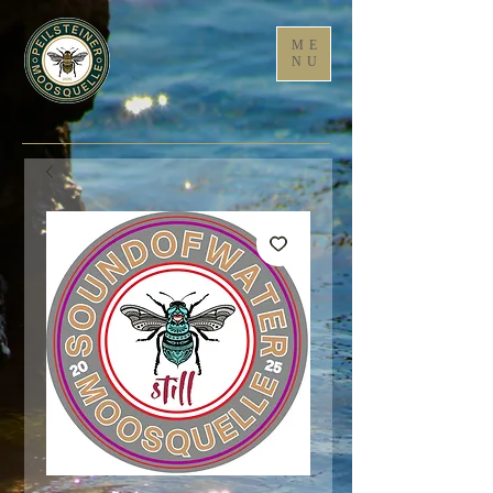
ME
NU