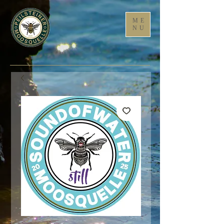
ME
NU