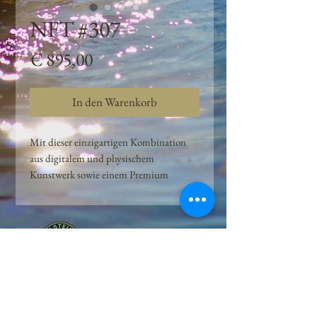
NFT #307
Preis
€ 895,00
In den Warenkorb
Mit dieser einzigartigen Kombination
aus digitalem und physischem
Kunstwerk sowie einem Premium
Quellwasser-Abo können Kunden das
Beste aus der Wasserquelle und der
Kunst der Peilsteiner Moosquelle GmbH
genießen. dieses NFT ist eine
einzigartige Variation des lizenzierten
Originals, das exklusiv für die Projekt
Peilsteiner Moosquelle GmbH
geschaffen wurde. Neben der digitalen
• Mooswelt seit 2020 • Österreich • 2565 Neuhaus •