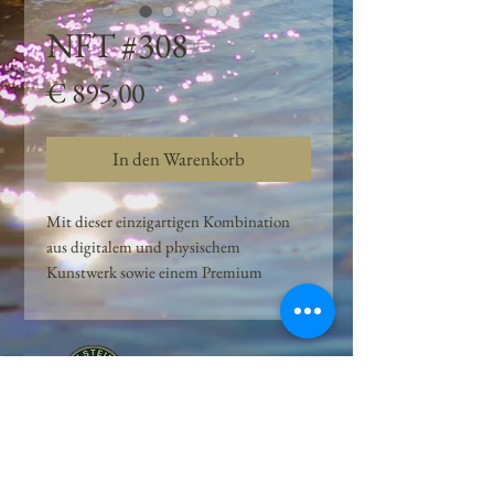
NFT #308
Preis
€ 895,00
In den Warenkorb
Mit dieser einzigartigen Kombination
aus digitalem und physischem
Kunstwerk sowie einem Premium
Quellwasser-Abo können Kunden das
Beste aus der Wasserquelle und der
Kunst der Peilsteiner Moosquelle GmbH
genießen. dieses NFT ist eine
einzigartige Variation des lizenzierten
Originals, das exklusiv für die Projekt
Peilsteiner Moosquelle GmbH
geschaffen wurde. Neben der digitalen
• Mooswelt seit 2020 • Österreich • 2565 Neuhaus •