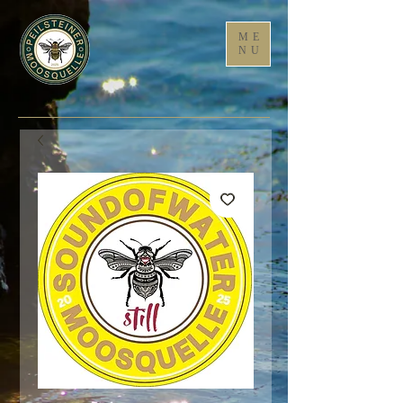
ME
NU