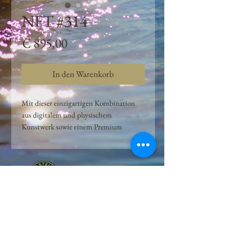
NFT #314
Preis
€ 895,00
In den Warenkorb
Mit dieser einzigartigen Kombination
aus digitalem und physischem
Kunstwerk sowie einem Premium
Quellwasser-Abo können Kunden das
Beste aus der Wasserquelle und der
Kunst der Peilsteiner Moosquelle GmbH
genießen. dieses NFT ist eine
einzigartige Variation des lizenzierten
Originals, das exklusiv für die Projekt
Peilsteiner Moosquelle GmbH
geschaffen wurde. Neben der digitalen
• Mooswelt seit 2020 • Österreich • 2565 Neuhaus •