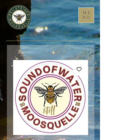
ME
NU