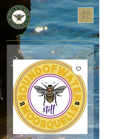
ME
NU