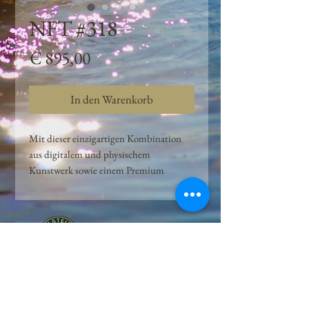
NFT #318
Preis
€ 895,00
In den Warenkorb
Mit dieser einzigartigen Kombination
aus digitalem und physischem
Kunstwerk sowie einem Premium
Quellwasser-Abo können Kunden das
Beste aus der Wasserquelle und der
Kunst der Peilsteiner Moosquelle GmbH
genießen. dieses NFT ist eine
einzigartige Variation des lizenzierten
Originals, das exklusiv für die Projekt
Peilsteiner Moosquelle GmbH
geschaffen wurde. Neben der digitalen
• Mooswelt seit 2020 • Österreich • 2565 Neuhaus •