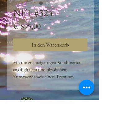
NFT #324
Preis
€ 895,00
In den Warenkorb
Mit dieser einzigartigen Kombination
aus digitalem und physischem
Kunstwerk sowie einem Premium
Quellwasser-Abo können Kunden das
Beste aus der Wasserquelle und der
Kunst der Peilsteiner Moosquelle GmbH
genießen. dieses NFT ist eine
einzigartige Variation des lizenzierten
Originals, das exklusiv für die Projekt
Peilsteiner Moosquelle GmbH
geschaffen wurde. Neben der digitalen
• Mooswelt seit 2020 • Österreich • 2565 Neuhaus •