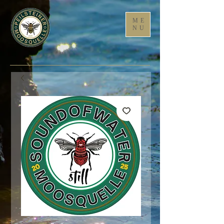
ME
NU