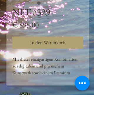
NFT #329
Preis
€ 895,00
In den Warenkorb
Mit dieser einzigartigen Kombination
aus digitalem und physischem
Kunstwerk sowie einem Premium
Quellwasser-Abo können Kunden das
Beste aus der Wasserquelle und der
Kunst der Peilsteiner Moosquelle GmbH
genießen. dieses NFT ist eine
einzigartige Variation des lizenzierten
Originals, das exklusiv für die Projekt
Peilsteiner Moosquelle GmbH
geschaffen wurde. Neben der digitalen
• Mooswelt seit 2020 • Österreich • 2565 Neuhaus •