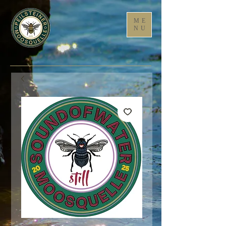
ME
NU