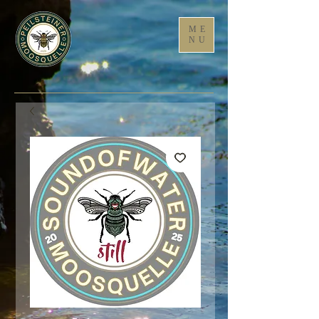
ME
NU