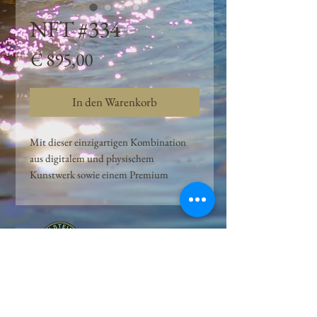
NFT #334
Preis
€ 895,00
In den Warenkorb
Mit dieser einzigartigen Kombination
aus digitalem und physischem
Kunstwerk sowie einem Premium
Quellwasser-Abo können Kunden das
Beste aus der Wasserquelle und der
Kunst der Peilsteiner Moosquelle GmbH
genießen. dieses NFT ist eine
einzigartige Variation des lizenzierten
Originals, das exklusiv für die Projekt
Peilsteiner Moosquelle GmbH
geschaffen wurde. Neben der digitalen
• Mooswelt seit 2020 • Österreich • 2565 Neuhaus •