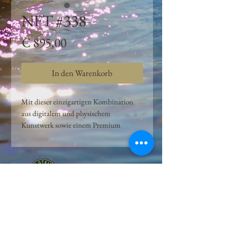
NFT #338
Preis
€ 895,00
In den Warenkorb
Mit dieser einzigartigen Kombination
aus digitalem und physischem
Kunstwerk sowie einem Premium
Quellwasser-Abo können Kunden das
Beste aus der Wasserquelle und der
Kunst der Peilsteiner Moosquelle GmbH
genießen. dieses NFT ist eine
einzigartige Variation des lizenzierten
Originals, das exklusiv für die Projekt
Peilsteiner Moosquelle GmbH
geschaffen wurde. Neben der digitalen
• Mooswelt seit 2020 • Österreich • 2565 Neuhaus •