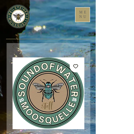
ME
NU