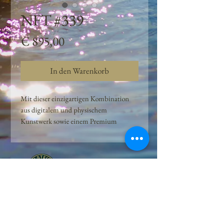
NFT #339
Preis
€ 895,00
In den Warenkorb
Mit dieser einzigartigen Kombination
aus digitalem und physischem
Kunstwerk sowie einem Premium
Quellwasser-Abo können Kunden das
Beste aus der Wasserquelle und der
Kunst der Peilsteiner Moosquelle GmbH
genießen. dieses NFT ist eine
einzigartige Variation des lizenzierten
Originals, das exklusiv für die Projekt
Peilsteiner Moosquelle GmbH
geschaffen wurde. Neben der digitalen
• Mooswelt seit 2020 • Österreich • 2565 Neuhaus •