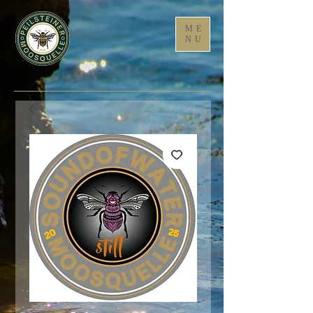
ME
NU