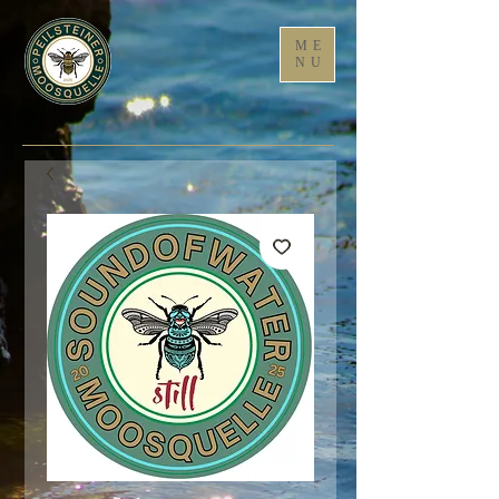
ME
NU