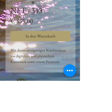
NFT #343
Preis
€ 895,00
In den Warenkorb
Mit dieser einzigartigen Kombination
aus digitalem und physischem
Kunstwerk sowie einem Premium
Quellwasser-Abo können Kunden das
Beste aus der Wasserquelle und der
Kunst der Peilsteiner Moosquelle GmbH
genießen. dieses NFT ist eine
einzigartige Variation des lizenzierten
Originals, das exklusiv für die Projekt
Peilsteiner Moosquelle GmbH
geschaffen wurde. Neben der digitalen
• Mooswelt seit 2020 • Österreich • 2565 Neuhaus •