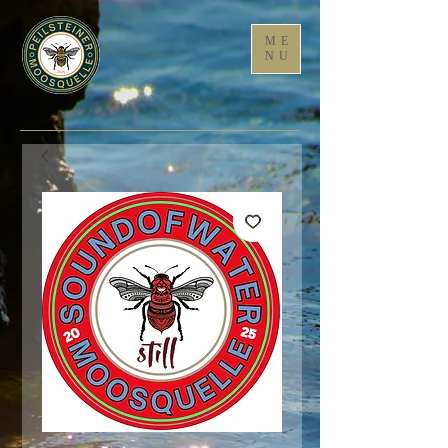
ME
NU