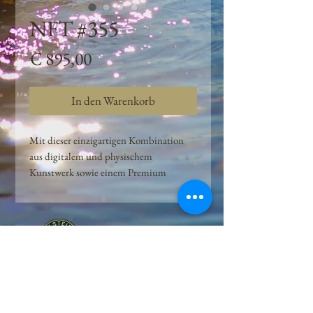
NFT #355
Preis
€ 895,00
In den Warenkorb
Mit dieser einzigartigen Kombination
aus digitalem und physischem
Kunstwerk sowie einem Premium
Quellwasser-Abo können Kunden das
Beste aus der Wasserquelle und der
Kunst der Peilsteiner Moosquelle GmbH
genießen. dieses NFT ist eine
einzigartige Variation des lizenzierten
Originals, das exklusiv für die Projekt
Peilsteiner Moosquelle GmbH
geschaffen wurde. Neben der digitalen
• Mooswelt seit 2020 • Österreich • 2565 Neuhaus •