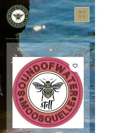
ME
NU