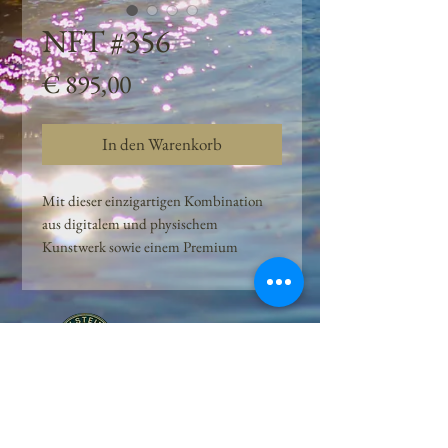
NFT #356
Preis
€ 895,00
In den Warenkorb
Mit dieser einzigartigen Kombination
aus digitalem und physischem
Kunstwerk sowie einem Premium
Quellwasser-Abo können Kunden das
Beste aus der Wasserquelle und der
Kunst der Peilsteiner Moosquelle GmbH
genießen. dieses NFT ist eine
einzigartige Variation des lizenzierten
Originals, das exklusiv für die Projekt
Peilsteiner Moosquelle GmbH
geschaffen wurde. Neben der digitalen
• Mooswelt seit 2020 • Österreich • 2565 Neuhaus •