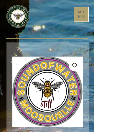
ME
NU