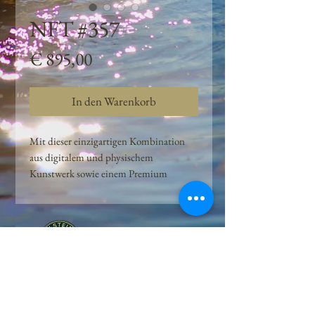
NFT #357
Preis
€ 895,00
In den Warenkorb
Mit dieser einzigartigen Kombination
aus digitalem und physischem
Kunstwerk sowie einem Premium
Quellwasser-Abo können Kunden das
Beste aus der Wasserquelle und der
Kunst der Peilsteiner Moosquelle GmbH
genießen. dieses NFT ist eine
einzigartige Variation des lizenzierten
Originals, das exklusiv für die Projekt
Peilsteiner Moosquelle GmbH
geschaffen wurde. Neben der digitalen
• Mooswelt seit 2020 • Österreich • 2565 Neuhaus •