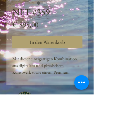
NFT #359
Preis
€ 895,00
In den Warenkorb
Mit dieser einzigartigen Kombination
aus digitalem und physischem
Kunstwerk sowie einem Premium
Quellwasser-Abo können Kunden das
Beste aus der Wasserquelle und der
Kunst der Peilsteiner Moosquelle GmbH
genießen. dieses NFT ist eine
einzigartige Variation des lizenzierten
Originals, das exklusiv für die Projekt
Peilsteiner Moosquelle GmbH
geschaffen wurde. Neben der digitalen
• Mooswelt seit 2020 • Österreich • 2565 Neuhaus •