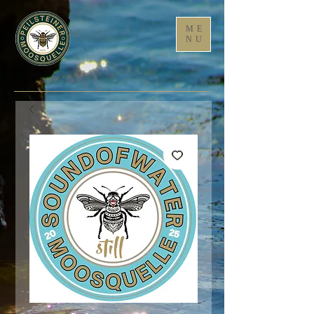
ME
NU