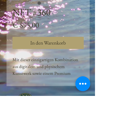
NFT #360
Preis
€ 895,00
In den Warenkorb
Mit dieser einzigartigen Kombination
aus digitalem und physischem
Kunstwerk sowie einem Premium
Quellwasser-Abo können Kunden das
Beste aus der Wasserquelle und der
Kunst der Peilsteiner Moosquelle GmbH
genießen. dieses NFT ist eine
einzigartige Variation des lizenzierten
Originals, das exklusiv für die Projekt
Peilsteiner Moosquelle GmbH
geschaffen wurde. Neben der digitalen
• Mooswelt seit 2020 • Österreich • 2565 Neuhaus •