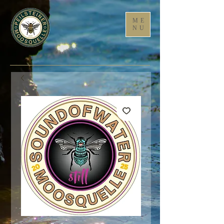
ME
NU