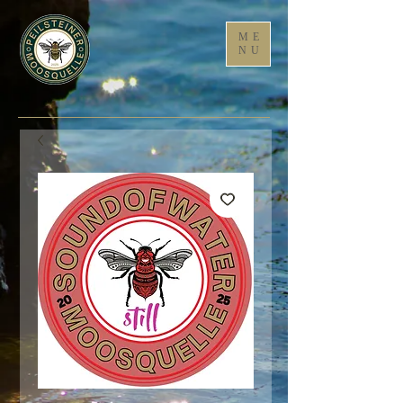
ME
NU