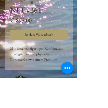
NFT #364
Preis
€ 895,00
In den Warenkorb
Mit dieser einzigartigen Kombination
aus digitalem und physischem
Kunstwerk sowie einem Premium
Quellwasser-Abo können Kunden das
Beste aus der Wasserquelle und der
Kunst der Peilsteiner Moosquelle GmbH
genießen. dieses NFT ist eine
einzigartige Variation des lizenzierten
Originals, das exklusiv für die Projekt
Peilsteiner Moosquelle GmbH
geschaffen wurde. Neben der digitalen
• Mooswelt seit 2020 • Österreich • 2565 Neuhaus •