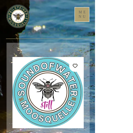
ME
NU