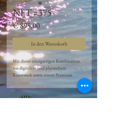
NFT #375
Preis
€ 895,00
In den Warenkorb
Mit dieser einzigartigen Kombination
aus digitalem und physischem
Kunstwerk sowie einem Premium
Quellwasser-Abo können Kunden das
Beste aus der Wasserquelle und der
Kunst der Peilsteiner Moosquelle GmbH
genießen. dieses NFT ist eine
einzigartige Variation des lizenzierten
Originals, das exklusiv für die Projekt
Peilsteiner Moosquelle GmbH
geschaffen wurde. Neben der digitalen
• Mooswelt seit 2020 • Österreich • 2565 Neuhaus •