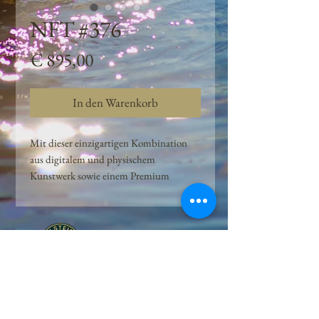
NFT #376
Preis
€ 895,00
In den Warenkorb
Mit dieser einzigartigen Kombination
aus digitalem und physischem
Kunstwerk sowie einem Premium
Quellwasser-Abo können Kunden das
Beste aus der Wasserquelle und der
Kunst der Peilsteiner Moosquelle GmbH
genießen. dieses NFT ist eine
einzigartige Variation des lizenzierten
Originals, das exklusiv für die Projekt
Peilsteiner Moosquelle GmbH
geschaffen wurde. Neben der digitalen
• Mooswelt seit 2020 • Österreich • 2565 Neuhaus •