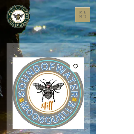
ME
NU