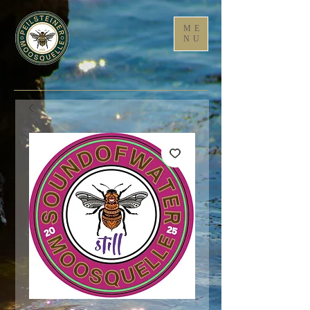
ME
NU