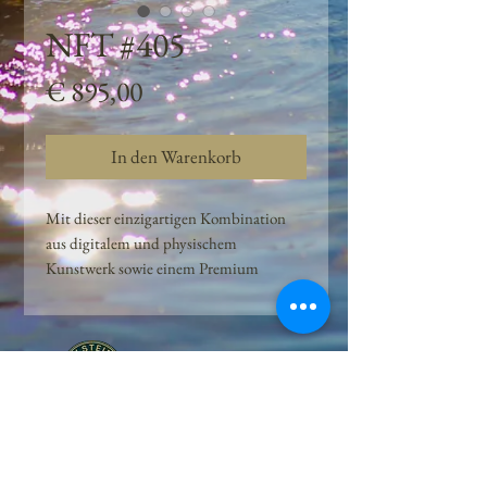
NFT #405
Preis
€ 895,00
In den Warenkorb
Mit dieser einzigartigen Kombination
aus digitalem und physischem
Kunstwerk sowie einem Premium
Quellwasser-Abo können Kunden das
Beste aus der Wasserquelle und der
Kunst der Peilsteiner Moosquelle GmbH
genießen. dieses NFT ist eine
einzigartige Variation des lizenzierten
Originals, das exklusiv für die Projekt
Peilsteiner Moosquelle GmbH
geschaffen wurde. Neben der digitalen
• Mooswelt seit 2020 • Österreich • 2565 Neuhaus •