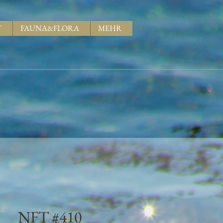
T
FAUNA&FLORA
MEHR
NFT #410