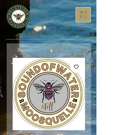
ME
NU