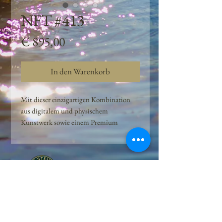
NFT #413
Preis
€ 895,00
In den Warenkorb
Mit dieser einzigartigen Kombination
aus digitalem und physischem
Kunstwerk sowie einem Premium
Quellwasser-Abo können Kunden das
Beste aus der Wasserquelle und der
Kunst der Peilsteiner Moosquelle GmbH
genießen. dieses NFT ist eine
einzigartige Variation des lizenzierten
Originals, das exklusiv für die Projekt
Peilsteiner Moosquelle GmbH
geschaffen wurde. Neben der digitalen
• Mooswelt seit 2020 • Österreich • 2565 Neuhaus •