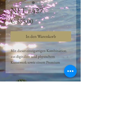
NFT #427
Preis
€ 895,00
In den Warenkorb
Mit dieser einzigartigen Kombination
aus digitalem und physischem
Kunstwerk sowie einem Premium
Quellwasser-Abo können Kunden das
Beste aus der Wasserquelle und der
Kunst der Peilsteiner Moosquelle GmbH
genießen. dieses NFT ist eine
einzigartige Variation des lizenzierten
Originals, das exklusiv für die Projekt
Peilsteiner Moosquelle GmbH
geschaffen wurde. Neben der digitalen
• Mooswelt seit 2020 • Österreich • 2565 Neuhaus •