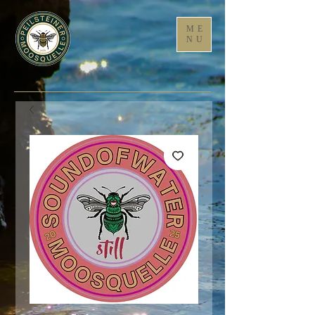
ME
NU