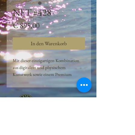
NFT #428
Preis
€ 895,00
In den Warenkorb
Mit dieser einzigartigen Kombination
aus digitalem und physischem
Kunstwerk sowie einem Premium
Quellwasser-Abo können Kunden das
Beste aus der Wasserquelle und der
Kunst der Peilsteiner Moosquelle GmbH
genießen. dieses NFT ist eine
einzigartige Variation des lizenzierten
Originals, das exklusiv für die Projekt
Peilsteiner Moosquelle GmbH
geschaffen wurde. Neben der digitalen
• Mooswelt seit 2020 • Österreich • 2565 Neuhaus •