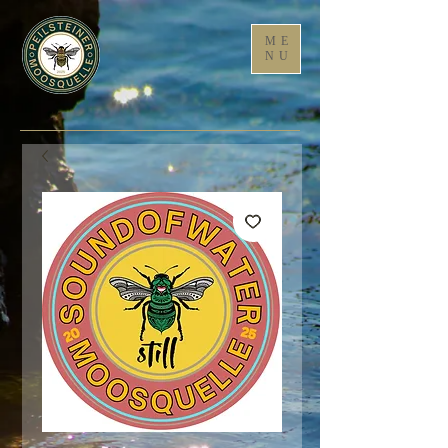
ME
NU