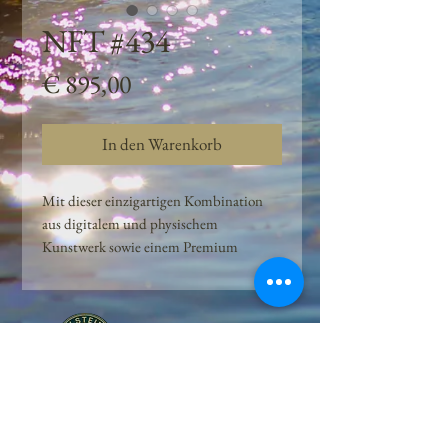
NFT #434
Preis
€ 895,00
In den Warenkorb
Mit dieser einzigartigen Kombination
aus digitalem und physischem
Kunstwerk sowie einem Premium
Quellwasser-Abo können Kunden das
Beste aus der Wasserquelle und der
Kunst der Peilsteiner Moosquelle GmbH
genießen. dieses NFT ist eine
einzigartige Variation des lizenzierten
Originals, das exklusiv für die Projekt
Peilsteiner Moosquelle GmbH
geschaffen wurde. Neben der digitalen
• Mooswelt seit 2020 • Österreich • 2565 Neuhaus •