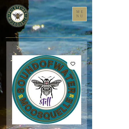
ME
NU