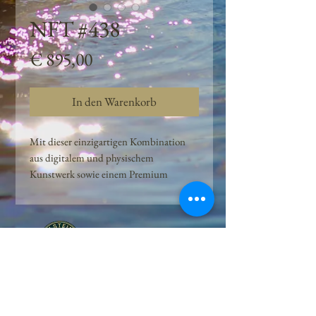
NFT #438
Preis
€ 895,00
In den Warenkorb
Mit dieser einzigartigen Kombination
aus digitalem und physischem
Kunstwerk sowie einem Premium
Quellwasser-Abo können Kunden das
Beste aus der Wasserquelle und der
Kunst der Peilsteiner Moosquelle GmbH
genießen. dieses NFT ist eine
einzigartige Variation des lizenzierten
Originals, das exklusiv für die Projekt
Peilsteiner Moosquelle GmbH
geschaffen wurde. Neben der digitalen
• Mooswelt seit 2020 • Österreich • 2565 Neuhaus •