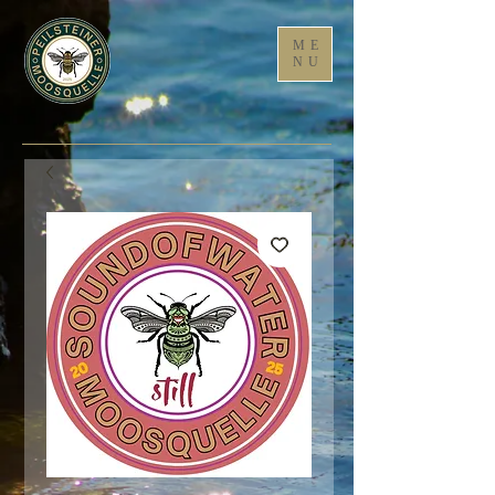
ME
NU