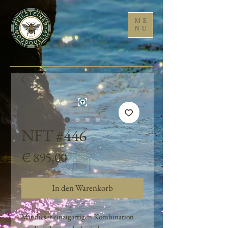
ME
NU
NFT #446
Preis
€ 895,00
In den Warenkorb
Mit dieser einzigartigen Kombination