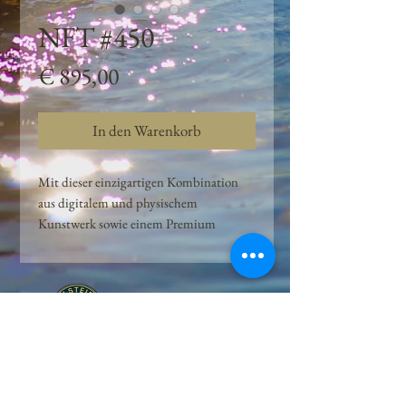
NFT #450
Preis
€ 895,00
In den Warenkorb
Mit dieser einzigartigen Kombination
aus digitalem und physischem
Kunstwerk sowie einem Premium
Quellwasser-Abo können Kunden das
Beste aus der Wasserquelle und der
Kunst der Peilsteiner Moosquelle GmbH
genießen. dieses NFT ist eine
einzigartige Variation des lizenzierten
Originals, das exklusiv für die Projekt
Peilsteiner Moosquelle GmbH
geschaffen wurde. Neben der digitalen
• Mooswelt seit 2020 • Österreich • 2565 Neuhaus •