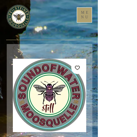
ME
NU