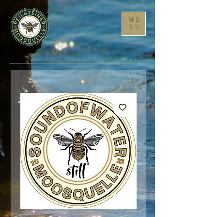
ME
NU