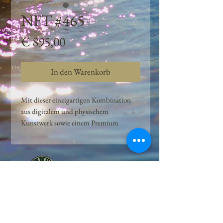
NFT #465
Preis
€ 895,00
In den Warenkorb
Mit dieser einzigartigen Kombination
aus digitalem und physischem
Kunstwerk sowie einem Premium
Quellwasser-Abo können Kunden das
Beste aus der Wasserquelle und der
Kunst der Peilsteiner Moosquelle GmbH
genießen. dieses NFT ist eine
einzigartige Variation des lizenzierten
Originals, das exklusiv für die Projekt
Peilsteiner Moosquelle GmbH
geschaffen wurde. Neben der digitalen
• Mooswelt seit 2020 • Österreich • 2565 Neuhaus •