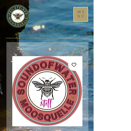
ME
NU