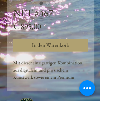
NFT #467
Preis
€ 895,00
In den Warenkorb
Mit dieser einzigartigen Kombination
aus digitalem und physischem
Kunstwerk sowie einem Premium
Quellwasser-Abo können Kunden das
Beste aus der Wasserquelle und der
Kunst der Peilsteiner Moosquelle GmbH
genießen. dieses NFT ist eine
einzigartige Variation des lizenzierten
Originals, das exklusiv für die Projekt
Peilsteiner Moosquelle GmbH
geschaffen wurde. Neben der digitalen
• Mooswelt seit 2020 • Österreich • 2565 Neuhaus •