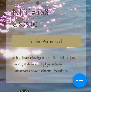
NFT #468
Preis
€ 895,00
In den Warenkorb
Mit dieser einzigartigen Kombination
aus digitalem und physischem
Kunstwerk sowie einem Premium
Quellwasser-Abo können Kunden das
Beste aus der Wasserquelle und der
Kunst der Peilsteiner Moosquelle GmbH
genießen. dieses NFT ist eine
einzigartige Variation des lizenzierten
Originals, das exklusiv für die Projekt
Peilsteiner Moosquelle GmbH
geschaffen wurde. Neben der digitalen
• Mooswelt seit 2020 • Österreich • 2565 Neuhaus •