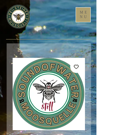
ME
NU