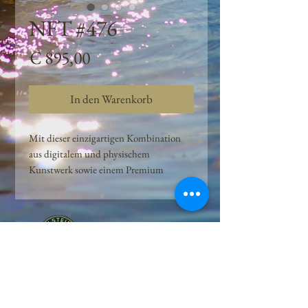
NFT #476
Preis
€ 895,00
In den Warenkorb
Mit dieser einzigartigen Kombination
aus digitalem und physischem
Kunstwerk sowie einem Premium
Quellwasser-Abo können Kunden das
Beste aus der Wasserquelle und der
Kunst der Peilsteiner Moosquelle GmbH
genießen. dieses NFT ist eine
einzigartige Variation des lizenzierten
Originals, das exklusiv für die Projekt
Peilsteiner Moosquelle GmbH
geschaffen wurde. Neben der digitalen
• Mooswelt seit 2020 • Österreich • 2565 Neuhaus •