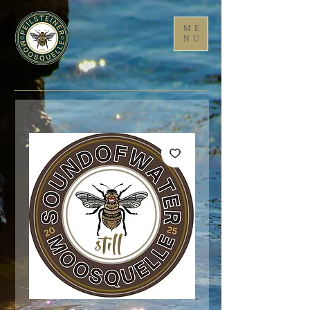
ME
NU