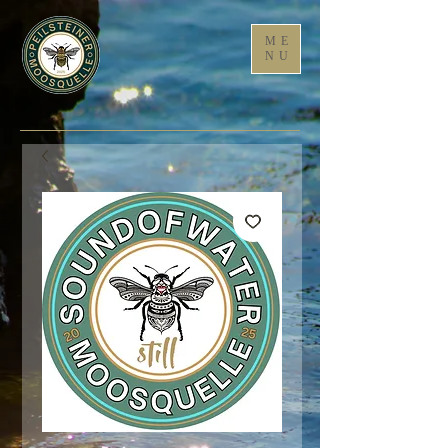
ME
NU