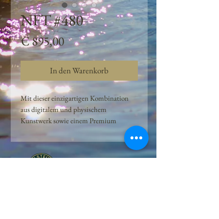
NFT #480
Preis
€ 895,00
In den Warenkorb
Mit dieser einzigartigen Kombination
aus digitalem und physischem
Kunstwerk sowie einem Premium
Quellwasser-Abo können Kunden das
Beste aus der Wasserquelle und der
Kunst der Peilsteiner Moosquelle GmbH
genießen. dieses NFT ist eine
einzigartige Variation des lizenzierten
Originals, das exklusiv für die Projekt
Peilsteiner Moosquelle GmbH
geschaffen wurde. Neben der digitalen
• Mooswelt seit 2020 • Österreich • 2565 Neuhaus •