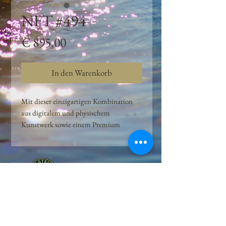
NFT #494
Preis
€ 895,00
In den Warenkorb
Mit dieser einzigartigen Kombination
aus digitalem und physischem
Kunstwerk sowie einem Premium
Quellwasser-Abo können Kunden das
Beste aus der Wasserquelle und der
Kunst der Peilsteiner Moosquelle GmbH
genießen. dieses NFT ist eine
einzigartige Variation des lizenzierten
Originals, das exklusiv für die Projekt
Peilsteiner Moosquelle GmbH
geschaffen wurde. Neben der digitalen
• Mooswelt seit 2020 • Österreich • 2565 Neuhaus •