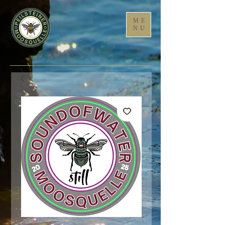
ME
NU