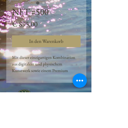
NFT #500
Preis
€ 895,00
In den Warenkorb
Mit dieser einzigartigen Kombination
aus digitalem und physischem
Kunstwerk sowie einem Premium
Quellwasser-Abo können Kunden das
Beste aus der Wasserquelle und der
Kunst der Peilsteiner Moosquelle GmbH
genießen. dieses NFT ist eine
einzigartige Variation des lizenzierten
Originals, das exklusiv für die Projekt
Peilsteiner Moosquelle GmbH
geschaffen wurde. Neben der digitalen
• Mooswelt seit 2020 • Österreich • 2565 Neuhaus •