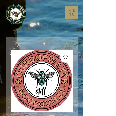
ME
NU