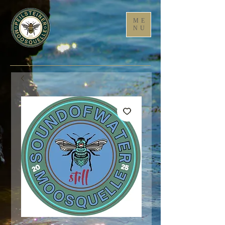
ME
NU