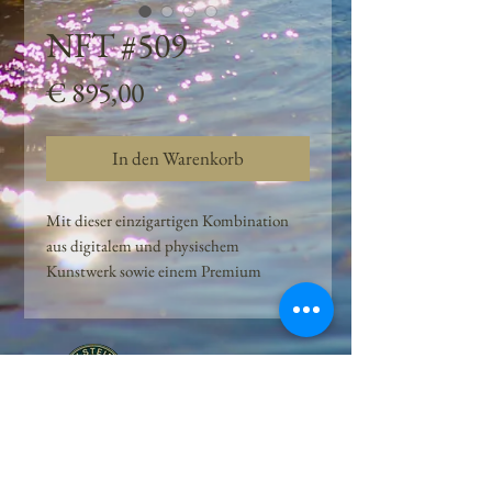
NFT #509
Preis
€ 895,00
In den Warenkorb
Mit dieser einzigartigen Kombination
aus digitalem und physischem
Kunstwerk sowie einem Premium
Quellwasser-Abo können Kunden das
Beste aus der Wasserquelle und der
Kunst der Peilsteiner Moosquelle GmbH
genießen. dieses NFT ist eine
einzigartige Variation des lizenzierten
Originals, das exklusiv für die Projekt
Peilsteiner Moosquelle GmbH
geschaffen wurde. Neben der digitalen
• Mooswelt seit 2020 • Österreich • 2565 Neuhaus •