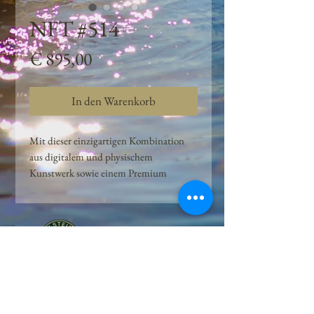
NFT #514
Preis
€ 895,00
In den Warenkorb
Mit dieser einzigartigen Kombination
aus digitalem und physischem
Kunstwerk sowie einem Premium
Quellwasser-Abo können Kunden das
Beste aus der Wasserquelle und der
Kunst der Peilsteiner Moosquelle GmbH
genießen. dieses NFT ist eine
einzigartige Variation des lizenzierten
Originals, das exklusiv für die Projekt
Peilsteiner Moosquelle GmbH
geschaffen wurde. Neben der digitalen
• Mooswelt seit 2020 • Österreich • 2565 Neuhaus •