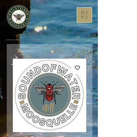
ME
NU