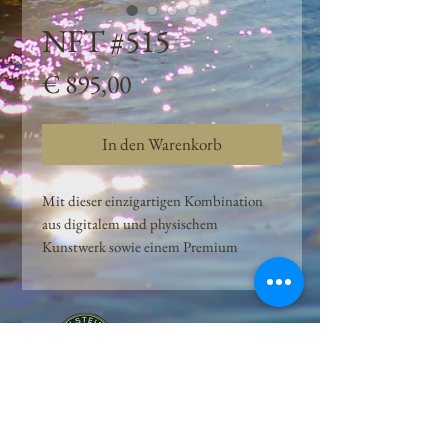
NFT #515
Preis
€ 895,00
In den Warenkorb
Mit dieser einzigartigen Kombination
aus digitalem und physischem
Kunstwerk sowie einem Premium
Quellwasser-Abo können Kunden das
Beste aus der Wasserquelle und der
Kunst der Peilsteiner Moosquelle GmbH
genießen. dieses NFT ist eine
einzigartige Variation des lizenzierten
Originals, das exklusiv für die Projekt
Peilsteiner Moosquelle GmbH
geschaffen wurde. Neben der digitalen
• Mooswelt seit 2020 • Österreich • 2565 Neuhaus •