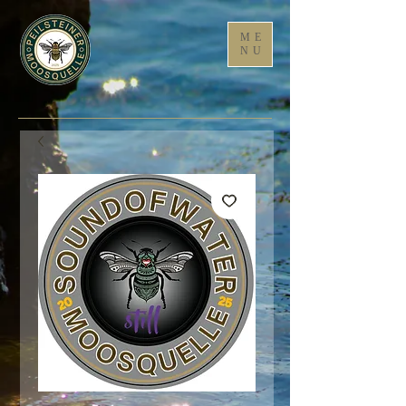
ME
NU