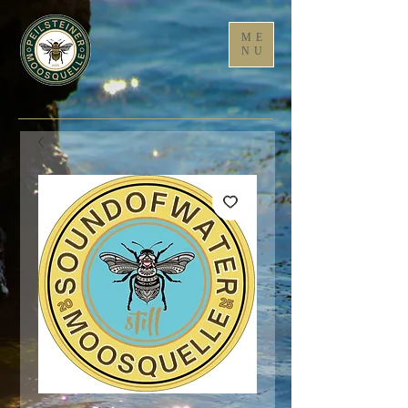
ME
NU