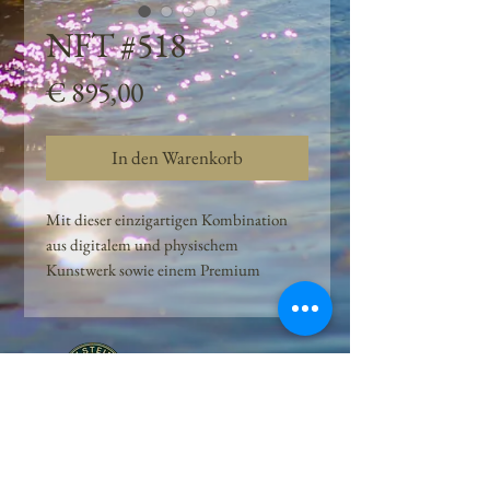
NFT #518
Preis
€ 895,00
In den Warenkorb
Mit dieser einzigartigen Kombination
aus digitalem und physischem
Kunstwerk sowie einem Premium
Quellwasser-Abo können Kunden das
Beste aus der Wasserquelle und der
Kunst der Peilsteiner Moosquelle GmbH
genießen. dieses NFT ist eine
einzigartige Variation des lizenzierten
Originals, das exklusiv für die Projekt
Peilsteiner Moosquelle GmbH
geschaffen wurde. Neben der digitalen
• Mooswelt seit 2020 • Österreich • 2565 Neuhaus •