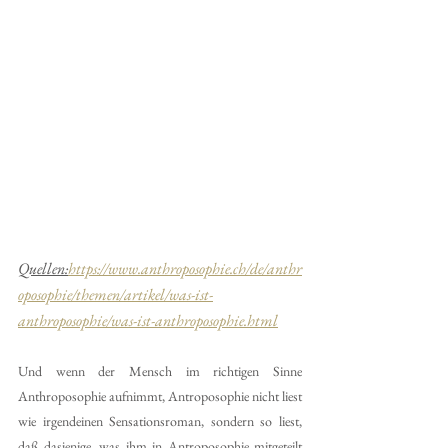
Quellen:
https://www.anthroposophie.ch/de/anthr
oposophie/themen/artikel/was-ist-
anthroposophie/was-ist-anthroposophie.html
Und wenn der Mensch im richtigen Sinne 
Anthroposophie aufnimmt, Antroposophie nicht liest 
wie irgendeinen Sensationsroman, sondern so liest, 
daß dasjenige, was ihm in Antroposophie mitgeteilt 