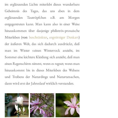
im erglänzenden Lichte miterlebt dieses wunderbare 
Geheimnis des Tages, das uns eben in dem 
erglänzenden Tautröpfchen z.B. am Morgen 
entgegentreten kann. Man kann also in einer Weise 
hinauskommen über dasjenige philiströs-prosaische 
Miterleben (
von 
beschränkter
, 
engstirniger
Denkart
)  
der äußeren Welt, das sich dadurch ausdrückt, daß 
man im Winter seinen Winterrock anzieht, im 
Sommer eine leichtere Kleidung sich anzieht, daß man 
einen Regenschirm nimmt, wenn es regnet; wenn man 
hinauskommt bis in dieses Miterleben des Webens 
und Treibens der Naturdinge und Naturtatsachen, 
dann wird erst der Jahreslauf wirklich verstanden.