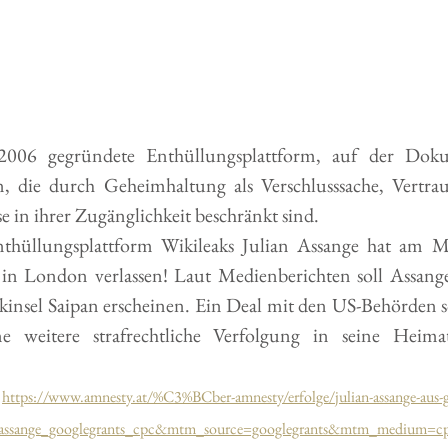
 2006 gegründete Enthüllungsplattform, auf der Dok
n, die durch Geheimhaltung als Verschlusssache, Vertraul
e in ihrer Zugänglichkeit beschränkt sind. 
hüllungsplattform Wikileaks Julian Assange hat am Mo
 in London verlassen! Laut Medienberichten soll Assang
ikinsel Saipan erscheinen. Ein Deal mit den US-Behörden so
 weitere strafrechtliche Verfolgung in seine Heimat
https://www.amnesty.at/%C3%BCber-amnesty/erfolge/julian-assange-aus-ge
assange_googlegrants_cpc&mtm_source=googlegrants&mtm_medium=