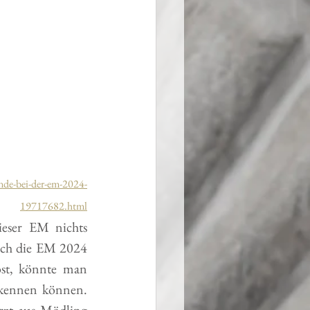
ande-bei-der-em-2024-
19717682.html
eser EM nichts 
och die EM 2024 
st, könnte man 
rkennen können. 
rzt aus Mödling 