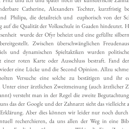
erbare Catherine, Alexanders Tochter, kurzfristig beg
  Philipa, die detailreich und  euphorisch von der Sch
ig auf die Qualität der Volksschule in Gaaden hindeutet. 
enheit  wurde der Ofyr beheizt und eine gefüllte silberne
bereitgestellt. Zwischen überschwänglichen Freudenau
spiels und dynamischen Spieltaktiken wurden politis
it einer roten Karte oder Ausschluss bestraft. Fand de
ieder eine Lücke und die Second Opinion. Allzu schmerz
olten Versuche eine solche zu bestätigen und ihr e
 Unter einer ärztlichen Zweitmeinung (auch ärztlicher 
nt) versteht man in der Regel die zweite Begutachtung e
 uns das der Google und der Zahnarzt sieht das vielleicht 
e Erklärung. Aber dies können wir leider nur noch durch 
tuell recherchieren, da uns allen der Weg in eine Bibl