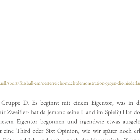
uell/sport/fussball-em/oesterreichs-machtdemonstration-gegen-die-niederl
r Gruppe D. Es beginnt mit einem Eigentor, was in di
für Zweifler- hat da jemand seine Hand im Spiel?) Hat d
diesem Eigentor begonnen und irgendwie etwas ausgelö
st eine Third oder Sixt Opinion, wie wir später noch e
 Fritz und Ich und später noch der künstlerische Zahna