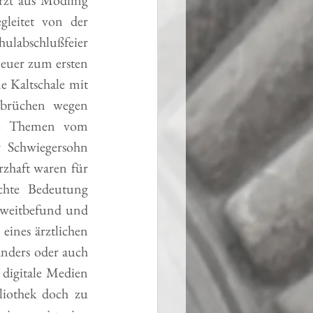
leitet von der 
ulabschlußfeier 
Heuer zum ersten 
 Kaltschale mit 
sbrüchen wegen 
che Themen vom 
r Schwiegersohn 
haft waren für 
chte Bedeutung 
Zweitbefund und 
ines ärztlichen 
anders oder auch 
digitale Medien 
iothek doch zu 