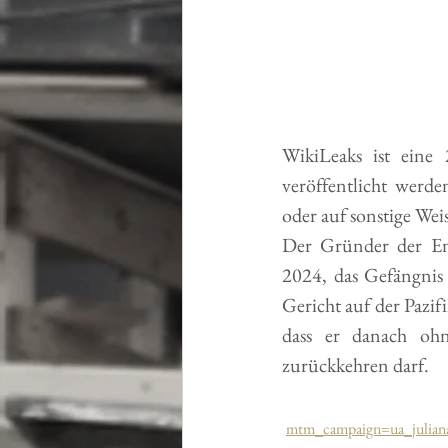
WikiLeaks ist eine
veröffentlicht werde
oder auf sonstige Weis
Der Gründer der Ent
2024, das Gefängnis
Gericht auf der Pazif
dass er danach ohne
zurückkehren darf.
mtm_campaign=ua_julian