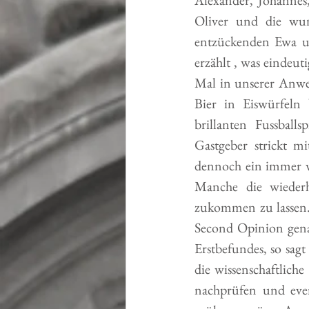
Oliver und die wund
entzückenden Ewa und
erzählt , was eindeut
Mal in unserer Anwes
Bier in Eiswürfeln 
brillanten Fussball
Gastgeber strickt m
dennoch ein immer w
Manche die wiederh
zukommen zu lassen.
Second Opinion genan
Erstbefundes, so sagt
die wissenschaftlich
nachprüfen und even