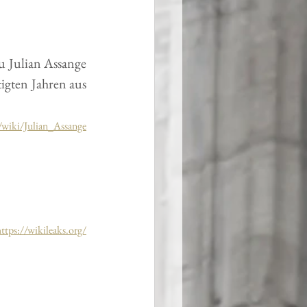
 Julian Assange 
igten Jahren aus 
g/wiki/Julian_Assange
ttps://wikileaks.org/