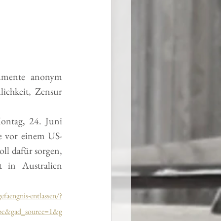
umente anonym 
ichkeit, Zensur 
ntag, 24. Juni 
e vor einem US-
ll dafür sorgen, 
 in Australien 
faengnis-entlassen/?
cpc&gad_source=1&g