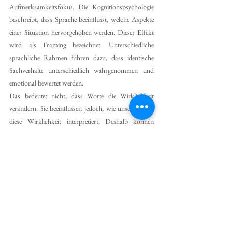
Aufmerksamkeitsfokus. Die Kognitionspsychologie 
beschreibt, dass Sprache beeinflusst, welche Aspekte 
einer Situation hervorgehoben werden. Dieser Effekt 
wird als Framing bezeichnet: Unterschiedliche 
sprachliche Rahmen führen dazu, dass identische 
Sachverhalte unterschiedlich wahrgenommen und 
emotional bewertet werden.
Das bedeutet nicht, dass Worte die Wirklichkeit 
verändern. Sie beeinflussen jedoch, wie unser Gehirn 
diese Wirklichkeit interpretiert. Deshalb können 
bereits kleine Unterschiede in der Formulierung 
unterschiedliche emotionale Reaktionen hervorrufen.
Einige Informationen stützten sich auf etablierte 
Konzepte der Kognitionspsychologie und 
Psycholinguistik, insbesondere Framing, 
Aufmerksamkeitslenkung und die enge Verbindung 
zwischen Sprache, Wahrnehmung und Emotion. Es 
werden Aussagen vermieden, die über den 