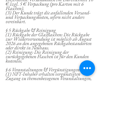
€ zzgl. 5 € Verpackung (pro Karton mit 6 
Flaschen).
(3) Der Kunde trägt die anfallenden Versand- 
und Verpackungskosten, sofern nicht anders 
vereinbart.
§ 5 Rückgabe & Reinigung
(1) Rückgabe der Glasflaschen: Die Rückgabe 
zur Wiederverwendung ist möglich ab August 
2026 an den angegebenen Rückgabestandorten 
oder direkt in Neuhaus.
(2) Reinigung: Die Reinigung der 
zurückgegebenen Flaschen ist für den Kunden 
kostenlos.
§ 6 Veranstaltungen & Vergünstigungen
(1) NFT-Inhaber erhalten vergünstigten 
Zugang zu themenbezogenen Veranstaltungen, 
sofern sie ihr NFT-Emblem in ihrer 
elektronischen Wallet vorzeigen.
(2) Der Anbieter informiert den Kunden 
regelmäßig über Entwicklungen, 
Veranstaltungen und Neuigkeiten zur 
Peilsteiner Moosquelle.
§ 7 Kostenlose Wasserentnahme vor Ort
(1) Voraussetzung zur Nutzung vor Ort: Alle 
Personen, die sich vor Ort am Quellenursprung 
oder an anderen Versorgungsstellen mit Wasser 
versorgen möchten — einschließlich Wanderer, 
Abenteurer, Mountainbiker und anderer 
Besucher des Peilsteiner Kletterbergs — müssen 