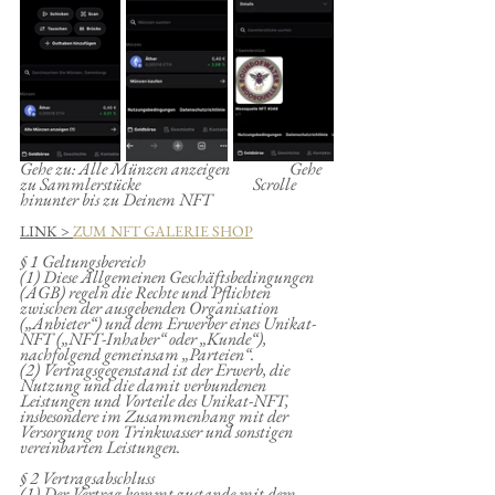
Gehe zu: Alle Münzen anzeigen                  Gehe 
zu Sammlerstücke                                  Scrolle 
hinunter bis zu Deinem NFT
LINK > 
ZUM NFT GALERIE SHOP
§ 1 Geltungsbereich
(1) Diese Allgemeinen Geschäftsbedingungen 
(AGB) regeln die Rechte und Pflichten 
zwischen der ausgebenden Organisation 
(„Anbieter“) und dem Erwerber eines Unikat-
NFT („NFT-Inhaber“ oder „Kunde“), 
nachfolgend gemeinsam „Parteien“.
(2) Vertragsgegenstand ist der Erwerb, die 
Nutzung und die damit verbundenen 
Leistungen und Vorteile des Unikat-NFT, 
insbesondere im Zusammenhang mit der 
Versorgung von Trinkwasser und sonstigen 
vereinbarten Leistungen.
§ 2 Vertragsabschluss
(1) Der Vertrag kommt zustande mit dem 