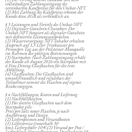
vollständigen Zahlungseingang des 
vereinbarten Kaufpreises für den Unikat-NFT.
(2) Mit Zahlung des Kaufpreises erkennt der 
Kunde diese AGB als verbindlich an.
§ 3 Leistungen und Vorteile des Unikat-NFT
(1) Digitaler Gutschein-Charakter: Der 
Unikat-NFT fungiert als digitaler Gutschein 
mit definierten Leistungsansprüchen.
(2) Wasserversorgung: NFT-Inhaber erhalten 
Anspruch auf 1,5 Liter Trinkwasser pro 
Person/pro Tag aus der Peilsteiner Moosquelle 
im Rahmen der gültigen Bestimmungen.
(3) Startpaket: Nach Zahlungseingang erhält 
der Kunde ab August 2026 ein Startpaket mit 
6 Fine-Dining-Glasflaschen für die erste 
Abfüllung.
(4) Glasflaschen: Die Glasflaschen sind 
umweltfreundlich und recyclebar; der 
Teilnehmer nimmt die Flaschen auf eigenes 
Risiko entgegen.
§ 4 Nachfüllungen, Kosten und Lieferung
(1) Nachfüllflaschen
(1) Für weitere Glasflaschen nach dem 
Startpaket gilt:
Preis pro Satz neuer Flaschen, je nach 
Ausführung und Design
(2) Lieferoptionen und Versandkosten
(1) Lieferservice (innerhalb 30 
km): Liefergebühr 10 €.(2) Versand per Post / 
Lieferdienst: Versandkosten im Durchschnitt 10 