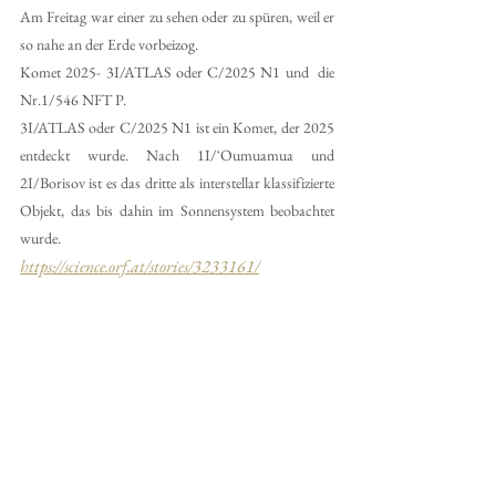
Am Freitag war einer zu sehen oder zu spüren, weil er 
so nahe an der Erde vorbeizog. 
Komet 2025- 3I/ATLAS oder C/2025 N1 und  die 
Nr.1/546 NFT P.
3I/ATLAS oder C/2025 N1 ist ein Komet, der 2025 
entdeckt wurde. Nach 1I/ʻOumuamua und 
2I/Borisov ist es das dritte als interstellar klassifizierte 
Objekt, das bis dahin im Sonnensystem beobachtet 
wurde.                                                                                              
https://science.orf.at/stories/3233161/