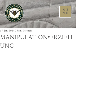
ME
NU
17. Jan. 2024
2 Min. Lesezeit
MANIPULATION•ERZIEH
UNG