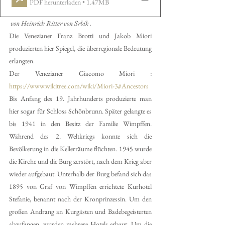
PDF herunterladen • 1.47MB
 von Heinrich Ritter von Srbik . 
Die Venezianer Franz Brotti und Jakob Miori 
produzierten hier Spiegel, die überregionale Bedeutung 
erlangten. 
Der Venezianer Giacomo Miori : 
https://www.wikitree.com/wiki/Miori-3#Ancestors
Bis Anfang des 19. Jahrhunderts produzierte man 
hier sogar für Schloss Schönbrunn. Später gelangte es 
bis 1941 in den Besitz der Familie Wimpffen. 
Während des 2. Weltkriegs konnte sich die 
Bevölkerung in die Kellerräume flüchten. 1945 wurde 
die Kirche und die Burg zerstört, nach dem Krieg aber 
wieder aufgebaut. Unterhalb der Burg befand sich das 
1895 von Graf von Wimpffen errichtete Kurhotel 
Stefanie, benannt nach der Kronprinzessin. Um den 
großen Andrang an Kurgästen und Badebegeisterten 
abzufangen, wurden mehrere Hotels erbaut. Um die 