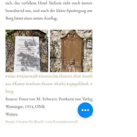
sich, das verfallene Hotel Stefanie sieht noch immer 
bezaubernd aus, und auch der kleine Spaziergang zur 
Burg bietet einen netten Ausflug.
#wien
#wienerwald
#monarchie
#kurort
#kur
#neuh
aus
#Kaiser
#stefanie
#kaiser
#karlvi
#spiegelfabrik
#
burg
Source: Fotos von M. Schwarz, Postkarte von Verlag 
Wenninger, 1914, ONB.
Weitere Quellen 
:
https://www.facebook.com/kapuzinergruft
https://de.wikipedia.org/wiki/Heinrich_Srbik