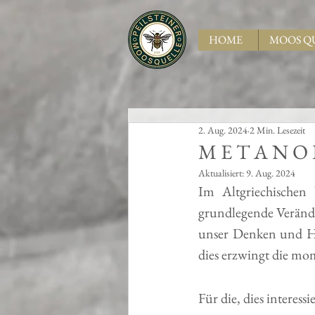
HOME
MOOS Q
2. Aug. 2024
2 Min. Lesezeit
M E T A N O
Aktualisiert:
9. Aug. 2024
Im Altgriechischen 
grundlegende Verände
unser Denken und Han
dies erzwingt die mo
Für die, dies interes