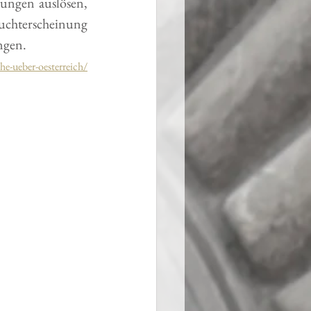
nungen auslösen, 
chterscheinung 
ngen.
e-ueber-oesterreich/