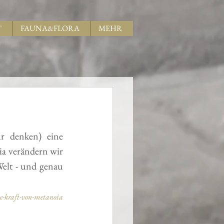
T
FAUNA&FLORA
MEHR
r denken) eine 
a verändern wir 
elt - und genau 
ie-kraft-von-metanoia