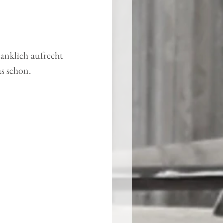
nklich aufrecht 
as schon.