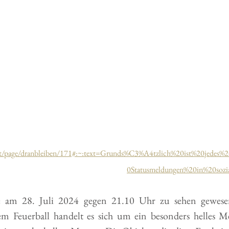
.at/page/dranbleiben/171#:~:text=Grunds%C3%A4tzlich%20ist%20jedes
0Statusmeldungen%20in%20soz
e am 28. Juli 2024 gegen 21.10 Uhr zu sehen gewesen 
m Feuerball handelt es sich um ein besonders helles Met