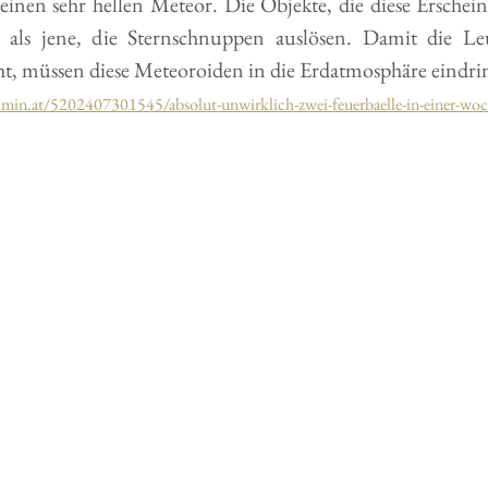
einen sehr hellen Meteor. Die Objekte, die diese Erschei
r als jene, die Sternschnuppen auslösen. Damit die Leu
eht, müssen diese Meteoroiden in die Erdatmosphäre eindri
min.at/5202407301545/absolut-unwirklich-zwei-feuerbaelle-in-einer-woch