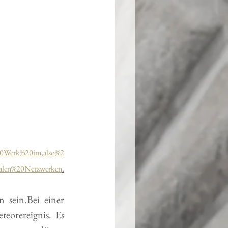
%20Werk%20im,also%2
ialen%20Netzwerken
.
sein.Bei einer 
eorereignis. Es 