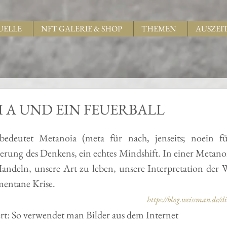
UELLE
NFT GALERIE & SHOP
THEMEN
AUSZEI
 I A UND EIN FEUERBALL
bedeutet Metanoia (meta für nach, jenseits; noein fü
rung des Denkens, ein echtes Mindshift. In einer Metanoi
deln, unsere Art zu leben, unsere Interpretation der W
mentane Krise.
https://blog.weissman.de/d
siert: So verwendet man Bilder aus dem Internet 