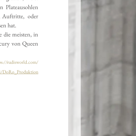
 Plateausohlen 
uftritte,  oder 
en hat. 
die meisten, in 
cury von Queen 
ps://rudisworld.com/
iki/DoRo_Produktion