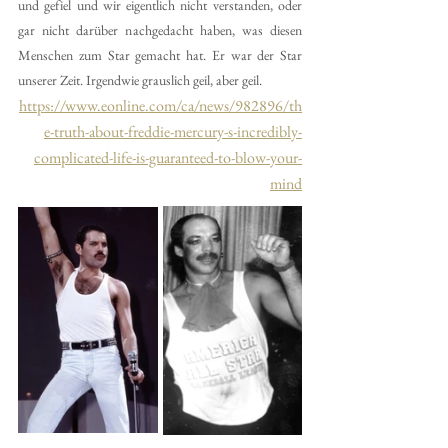
und gefiel und wir eigentlich nicht verstanden, oder 
gar nicht darüber nachgedacht haben, was diesen 
Menschen zum Star gemacht hat. Er war der Star 
unserer Zeit. Irgendwie grauslich geil, aber geil.
https://www.eonline.com/ca/news/982896/th
e-truth-about-freddie-mercury-s-incredibly-
complicated-life-is-guaranteed-to-blow-your-
mind